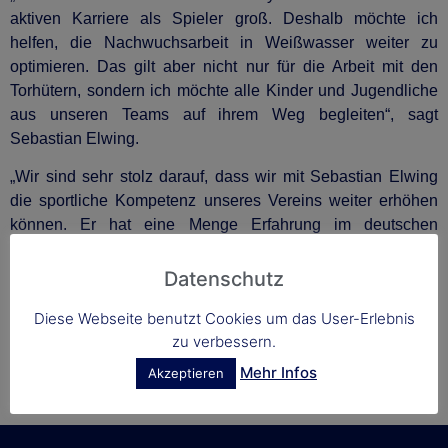
aktiven Karriere als Spieler groß. Deshalb möchte ich
helfen, die Nachwuchsarbeit in Weißwasser weiter zu
optimieren. Das gilt aber nicht nur für die Arbeit mit den
Torhütern, sondern ich möchte alle Kinder und Jugendliche
aus unseren Teams auf ihrem Weg begleiten“, sagt
Sebastian Elwing.
„Wir sind sehr stolz darauf, dass wir mit Sebastian Elwing
die sportliche Kompetenz unseres Vereins weiter erhöhen
können. Er hat eine Menge Erfahrung im deutschen
Eishockey gesammelt, von der wir sehr profitieren können“,
so Vereinsvorsitzender Bernard Stefan.
Datenschutz
Andreas Friebel
Diese Webseite benutzt Cookies um das User-Erlebnis
zu verbessern.
Pressesprecher
Mehr Infos
Akzeptieren
EHC Lausitzer Füchse