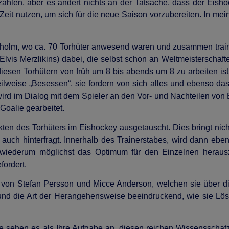
zahlen, aber es ändert nichts an der Tatsache, dass der Eis
Zeit nutzen, um sich für die neue Saison vorzubereiten. In me
kholm, wo ca. 70 Torhüter anwesend waren und zusammen train
Elvis Merzlikins) dabei, die selbst schon an Weltmeisterscha
diesen Torhütern von früh um 8 bis abends um 8 zu arbeiten ist
ilweise „Besessen“, sie fordern von sich alles und ebenso das 
 wird im Dialog mit dem Spieler an den Vor- und Nachteilen von
Goalie gearbeitet.
kten des Torhüters im Eishockey ausgetauscht. Dies bringt nic
d auch hinterfragt. Innerhalb des Trainerstabes, wird dann ebe
 wiederum möglichst das Optimum für den Einzelnen herauszu
fordert.
z von Stefan Persson und Micce Anderson, welchen sie über d
und die Art der Herangehensweise beeindruckend, wie sie Lös
ie sehen es als Ihre Aufgabe an, diesen reichen Wissensschatz