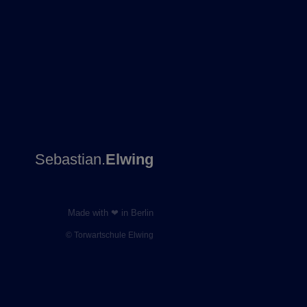
Sebastian.
Elwing
Made with ❤ in Berlin
© Torwartschule Elwing