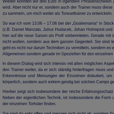
Wieder könnten wir drei Euro in irgendein Phrasenschwein 
wird.
Aber nicht nur er, sondern auch der Trainer muss diese 
zu sammeln, um mich weiter als Torwarttrainer zu entwickeln.
So war ich vom 13.06 – 17.06 bei der „Goaliemania“ in Stoc
(z.B. Daniel Manzato, Julius Hudacek, Johan Holmqvist und 
hier auf die neue Saison als Profi vorbereiteten. Gerade mit 
nicht wollen, sondern aus dem ganzen Gegenteil. Sie sind te
geht es nicht nur darum Techniken zu vermitteln, sondern es
Allgemeinen sondern gerade im Speziellen für den einzelnen 
In diesem Dialog wird sich intensiv mit allen möglichen Aspe
den Trainer weiter, da er sich ständig hinterfragen muss un
Erkenntnisse und Meinungen der Einzelnen diskutiert, um
körperlich, sondern auch extrem geistig bei solchen Camps ge
Hierbei zeigt sich insbesondere der reiche Erfahrungsschat
Neben der eigentlichen Technik, ist insbesondere die Form 
der einzelnen Torhüter finden.
Sie sind da sehr offen und grenzen sich nicht ab, sondern S