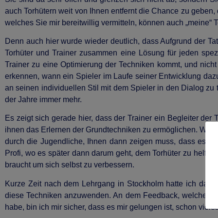
auch Torhütern weit von Ihnen entfernt die Chance zu geben,
welches Sie mir bereitwillig vermitteln, können auch „meine“ T
Denn auch hier wurde wieder deutlich, dass Aufgrund der Tats
Torhüter und Trainer zusammen eine Lösung für jeden spezi
Trainer zu eine Optimierung der Techniken kommt, und nicht 
erkennen, wann ein Spieler im Laufe seiner Entwicklung dazu
an seinen individuellen Stil mit dem Spieler in den Dialog zu 
der Jahre immer mehr.
Es zeigt sich gerade hier, dass der Trainer ein Begleiter der
ihnen das Erlernen der Grundtechniken zu ermöglichen. Währe
durch die Jugendliche, Ihnen dann zeigen muss, dass es nic
Profi, wo es später dann darum geht, dem Torhüter zu helfen
braucht um sich selbst zu verbessern.
Kurze Zeit nach dem Lehrgang in Stockholm hatte ich dann
diese Techniken anzuwenden. An dem Feedback, welches ich
habe, bin ich mir sicher, dass es mir gelungen ist, schon vie